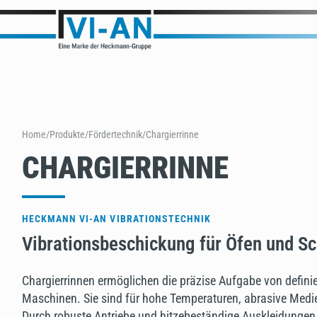
Home
/
Produkte
/
Fördertechnik
/
Chargierrinne
CHARGIERRINNE
HECKMANN VI-AN VIBRATIONSTECHNIK
Vibrationsbeschickung für Öfen und S
Chargierrinnen ermöglichen die präzise Aufgabe von defini
Maschinen. Sie sind für hohe Temperaturen, abrasive Medie
Durch robuste Antriebe und hitzebeständige Auskleidungen 